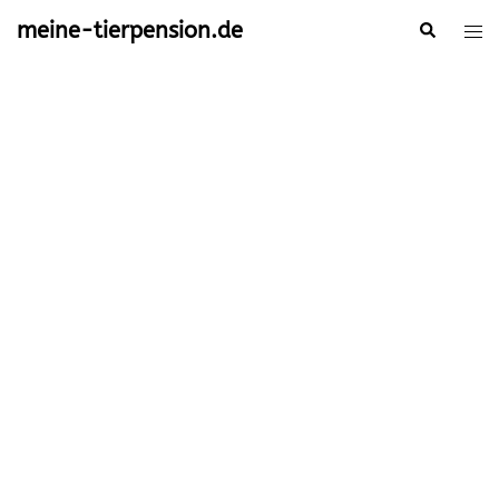
Zum
meine-tierpension.de
Suche
Men
Inhalt
ums
springen