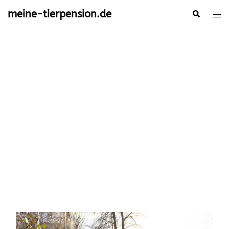
Zum
meine-tierpension.de
Suche
Men
Inhalt
ums
springen